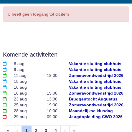
U heeft geen toegang tot dit item
Komende activiteiten
8 aug
Vakantie sluiting clubhuis
9 aug
Vakantie sluiting clubhuis
11 aug
19:00
Zomeravondwedstrijd 2026
15 aug
Vakantie sluiting clubhuis
16 aug
Vakantie sluiting clubhuis
18 aug
19:00
Zomeravondwedstrijd 2026
23 aug
13:00
Bruggentocht Augustus
25 aug
19:00
Zomeravondwedstrijd 2026
28 aug
10:00
Maandelijkse klusdag
29 aug
09:00
Jeugdopleiding CWO 2026
(huidige)
«
‹
1
2
3
4
›
»