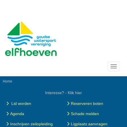
Toggle 
Home
Interesse? - Klik hier
Lid worden
Reserveren boten
Agenda
Schade melden
Inschrijven zeilopleiding
Ligplaats aanvragen