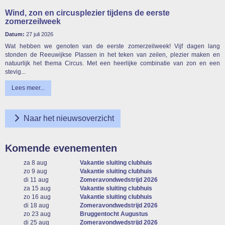
Wind, zon en circusplezier tijdens de eerste
zomerzeilweek
Datum:
27 juli 2026
Wat hebben we genoten van de eerste zomerzeilweek! Vijf dagen lang
stonden de Reeuwijkse Plassen in het teken van zeilen, plezier maken en
natuurlijk het thema Circus. Met een heerlijke combinatie van zon en een
stevig...
Lees meer...
Naar het nieuwsoverzicht
Komende evenementen
za 8 aug
Vakantie sluiting clubhuis
zo 9 aug
Vakantie sluiting clubhuis
di 11 aug
Zomeravondwedstrijd 2026
za 15 aug
Vakantie sluiting clubhuis
zo 16 aug
Vakantie sluiting clubhuis
di 18 aug
Zomeravondwedstrijd 2026
zo 23 aug
Bruggentocht Augustus
di 25 aug
Zomeravondwedstrijd 2026