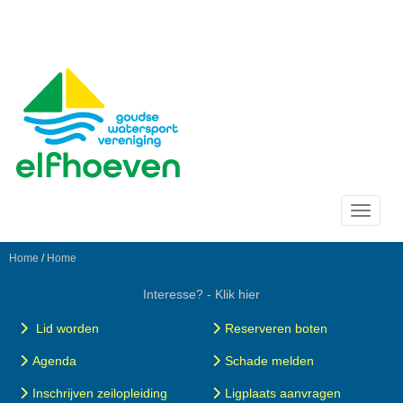
Toggle 
Home
/
Home
Interesse? - Klik hier
Lid worden
Reserveren boten
Agenda
Schade melden
Inschrijven zeilopleiding
Ligplaats aanvragen