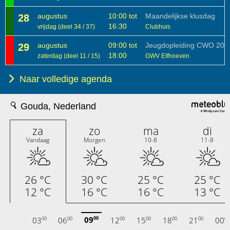
augustus
10:00 tot
Maandelijkse klusdag
28
16:30
vrijdag (deel 34 / 37)
Clubhuis
augustus
09:00 tot
Jeugdopleiding CWO 202
29
18:00
zaterdag (deel 11 / 15)
GWV Elfhoeven
Naar volledige agenda