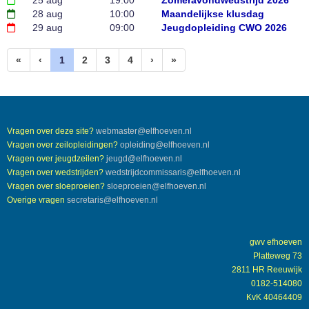
25 aug
19:00
Zomeravondwedstrijd 2026
28 aug
10:00
Maandelijkse klusdag
29 aug
09:00
Jeugdopleiding CWO 2026
(huidige)
«
‹
1
2
3
4
›
»
Vragen over deze site?
retsambew
@elfhoeven.nl
Vragen over zeilopleidingen?
gnidielpo
@elfhoeven.nl
Vragen over jeugdzeilen?
dguej
@elfhoeven.nl
Vragen over wedstrijden?
sirassimmocdjirtsdew
@elfhoeven.nl
Vragen over sloeproeien?
neieorpeols
@elfhoeven.nl
Overige vragen
siraterces
@elfhoeven.nl
gwv efhoeven
Platteweg 73
2811 HR Reeuwijk
0182-514080
KvK 40464409