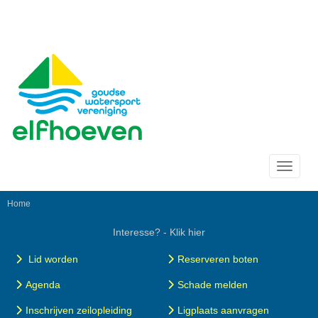
Toggle 
Home
Interesse? - Klik hier
Lid worden
Reserveren boten
Agenda
Schade melden
Inschrijven zeilopleiding
Ligplaats aanvragen