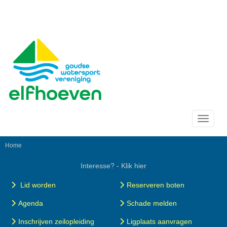
Toggle 
Home
Interesse? - Klik hier
Lid worden
Reserveren boten
Agenda
Schade melden
Inschrijven zeilopleiding
Ligplaats aanvragen