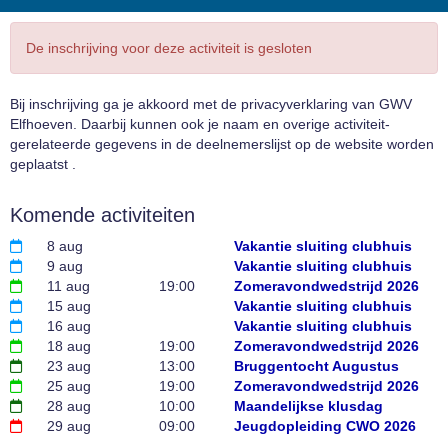
De inschrijving voor deze activiteit is gesloten
Bij inschrijving ga je akkoord met de privacyverklaring van GWV
Elfhoeven. Daarbij kunnen ook je naam en overige activiteit-
gerelateerde gegevens in de deelnemerslijst op de website worden
geplaatst .
Komende activiteiten
8 aug
Vakantie sluiting clubhuis
9 aug
Vakantie sluiting clubhuis
11 aug
19:00
Zomeravondwedstrijd 2026
15 aug
Vakantie sluiting clubhuis
16 aug
Vakantie sluiting clubhuis
18 aug
19:00
Zomeravondwedstrijd 2026
23 aug
13:00
Bruggentocht Augustus
25 aug
19:00
Zomeravondwedstrijd 2026
28 aug
10:00
Maandelijkse klusdag
29 aug
09:00
Jeugdopleiding CWO 2026