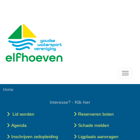
Toggle 
Home
Interesse? - Klik hier
Lid worden
Reserveren boten
Agenda
Schade melden
Inschrijven zeilopleiding
Ligplaats aanvragen