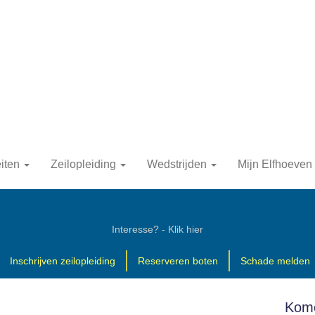
eiten
Zeilopleiding
Wedstrijden
Mijn Elfhoeven
Interesse? - Klik hier
Inschrijven zeilopleiding
Reserveren boten
Schade melden
Kome