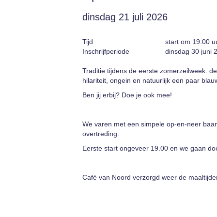
dinsdag 21 juli 2026
Tijd
start om 19:00 u
Inschrijfperiode
dinsdag 30 juni
Traditie tijdens de eerste zomerzeilweek: d
hilariteit, ongein en natuurlijk een paar bla
Ben jij erbij? Doe je ook mee!
We varen met een simpele op-en-neer baan.
overtreding.
Eerste start ongeveer 19.00 en we gaan door 
Café van Noord verzorgd weer de maaltijden