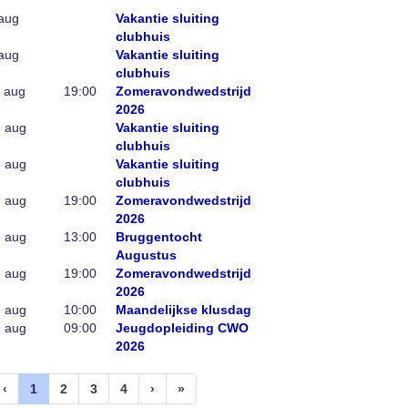
aug
Vakantie sluiting
clubhuis
aug
Vakantie sluiting
clubhuis
 aug
19:00
Zomeravondwedstrijd
2026
 aug
Vakantie sluiting
clubhuis
 aug
Vakantie sluiting
clubhuis
 aug
19:00
Zomeravondwedstrijd
2026
 aug
13:00
Bruggentocht
Augustus
 aug
19:00
Zomeravondwedstrijd
2026
 aug
10:00
Maandelijkse klusdag
 aug
09:00
Jeugdopleiding CWO
2026
(huidige)
‹
1
2
3
4
›
»