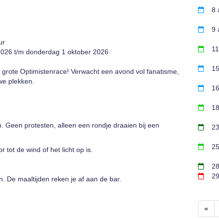
8 
9 
ur
11
 2026 t/m donderdag 1 oktober 2026
15
e grote Optimistenrace! Verwacht een avond vol fanatisme,
uwe plekken.
16
18
 Geen protesten, alleen een rondje draaien bij een
23
25
tot de wind of het licht op is.
28
29
. De maaltijden reken je af aan de bar.
«